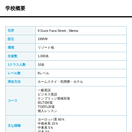
学校概要
住所
9 Guze Fava Street , Sliema
設立
1995年
環境
リゾート地
生徒数
1,000名
1クラス人数
10名
レベル数
8レベル
滞在方法
ホームステイ・民間寮・ホテル
一般英語
ビジネス英語
ケンブリッジ英検対策
コース
IELTS対策
TOEFL対策
個人レッスン
ヨーロッパ系 60％
中南米系 15％
主な国籍
中東系 5％
日本 3％