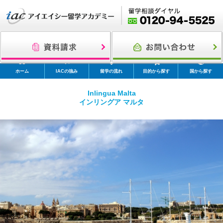
ホーム
IACの強み
留学の流れ
目的から探す
国から探す
Inlingua Malta
インリングア マルタ