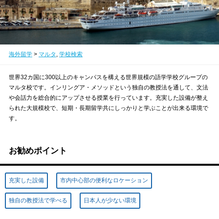
海外留学
>
マルタ
,
学校検索
世界32カ国に300以上のキャンパスを構える世界規模の語学学校グループの
マルタ校です。インリングア・メソッドという独自の教授法を通して、文法
や会話力を総合的にアップさせる授業を行っています。充実した設備が整え
られた大規模校で、短期・長期留学共にしっかりと学ぶことが出来る環境で
す。
お勧めポイント
充実した設備
市内中心部の便利なロケーション
独自の教授法で学べる
日本人が少ない環境