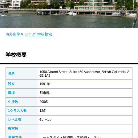
海外留学
>
カナダ
,
学校検索
学校概要
1050 Alberni Street, Suite 450 Vancouver, British Columbia V
住所
6E 1A3
設立
1991年
環境
都市部
生徒数
400名
1クラス人数
12名
レベル数
6レベル
教室数
滞在方法
ホームステイ・民間寮・学校寮・ホテル