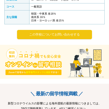
コース
一般英語
韓国・中東系 各18％
主な国籍
南米系 16％
日本・ヨーロッパ系 各15％
この学校についてお問い合わせする
＼ 最新の留学情報満載 ／
新型コロナウイルスの影響による海外渡航の最新情報につきましては、
SNSで随時更新しています。ぜひご確認ください。