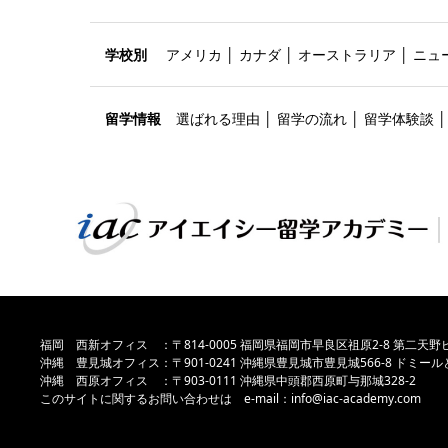
学校別
アメリカ
│
カナダ
│
オーストラリア
│
ニュ
留学情報
選ばれる理由
│
留学の流れ
│
留学体験談
福岡 西新オフィス ：〒814-0005 福岡県福岡市早良区祖原2-8 第二天野ビ
沖縄 豊見城オフィス：〒901-0241 沖縄県豊見城市豊見城566-8 ドミール
沖縄 西原オフィス ：〒903-0111 沖縄県中頭郡西原町与那城328-2
このサイトに関するお問い合わせは e-mail：info@iac-academy.com