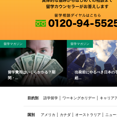
留学マガジン
留学マガジン
留学費用はいくらかかる？期
出発前にやるべき日本の
間・...
総...
目的別
語学留学
│
ワーキングホリデー
│
キャリア
国別
アメリカ
│
カナダ
│
オーストラリア
│
ニュー