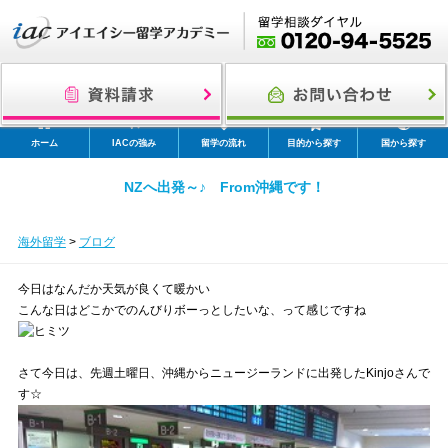
ホーム
IACの強み
留学の流れ
目的から探す
国から探す
NZへ出発～♪ From沖縄です！
海外留学
>
ブログ
今日はなんだか天気が良くて暖かい
こんな日はどこかでのんびりボーっとしたいな、って感じですね
さて今日は、先週土曜日、沖縄からニュージーランドに出発したKinjoさんで
す☆