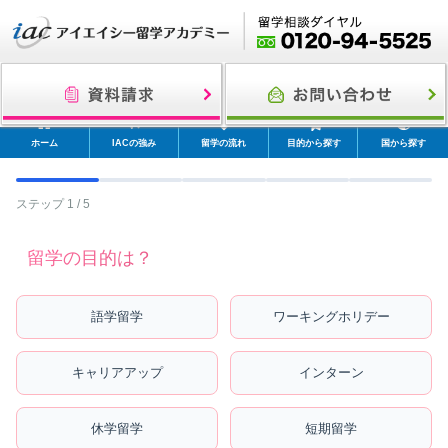
ホーム
IACの強み
留学の流れ
目的から探す
国から探す
ステップ 1 / 5
留学の目的は？
語学留学
ワーキングホリデー
キャリアアップ
インターン
休学留学
短期留学