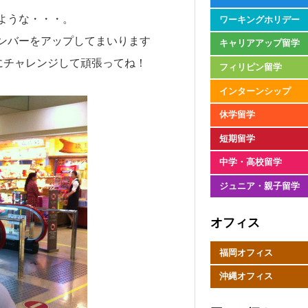
ような・・・。
ワーキングホリデー
ンバーをアップしてまいります
キャリアアップ留学
な事にチャレンジして頑張ってね！
フィリピン留学
インターンシップ
休学留学
短期留学
中学・高校留学
ジュニア・親子留学
オフィス
福岡オフィス
沖縄オフィス