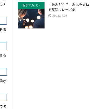
カナ
「最近どう？」近況を尋ね
留学マガジン
る英語フレーズ集
2023.07.25
教育
まる
強が
で暖