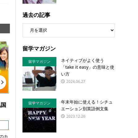
過去の記事
留学マガジン
ネイティブがよく使う
留学マガジン
「take it easy」の意味と使
い方
2024.06.27
年末年始に使える！シチュ
留学マガジン
気国
エーション別英語例文集
2023.12.26
のカ