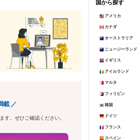
国から探す
アメリカ
カナダ
オーストラリア
ニュージーランド
イギリス
アイルランド
マルタ
フィリピン
満載 ／
韓国
ドイツ
います。ぜひご確認ください。
フランス
スペイン