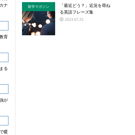
カナ
「最近どう？」近況を尋ね
留学マガジン
る英語フレーズ集
2023.07.25
教育
まる
強が
で暖