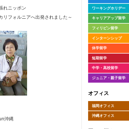
張れニッポン
ワーキングホリデー
カリフォルニアへ出発されました～
キャリアアップ留学
フィリピン留学
インターンシップ
休学留学
短期留学
中学・高校留学
ジュニア・親子留学
オフィス
福岡オフィス
沖縄オフィス
un沖縄