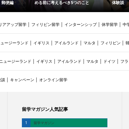
・郵便編
める前に考えるべき5つのこと
体験談
リアアップ留学
│
フィリピン留学
│
インターンシップ
│
休学留学
│
中
ニュージーランド
│
イギリス
│
アイルランド
│
マルタ
│
フィリピン
│
ニュージーランド
│
イギリス
│
アイルランド
│
マルタ
│
ドイツ
│
フラ
験談
│
キャンペーン
│
オンライン留学
留学マガジン人気記事
1
留学マガジン