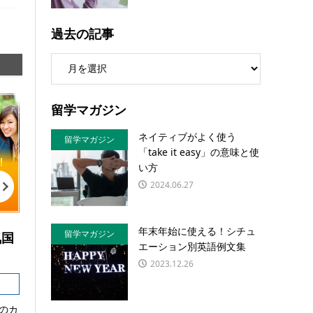
過去の記事
留学マガジン
ネイティブがよく使う
留学マガジン
「take it easy」の意味と使
い方
2024.06.27
年末年始に使える！シチュ
留学マガジン
気国
エーション別英語例文集
2023.12.26
のカ