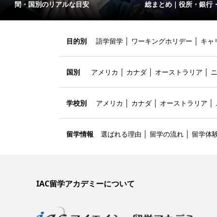
間・国別のリアルな目安
総まとめ｜役所・銀行
目的別
語学留学
│
ワーキングホリデー
│
キャ
国別
アメリカ
│
カナダ
│
オーストラリア
│
学校別
アメリカ
│
カナダ
│
オーストラリア
│
留学情報
選ばれる理由
│
留学の流れ
│
留学体
IAC留学アカデミーについて