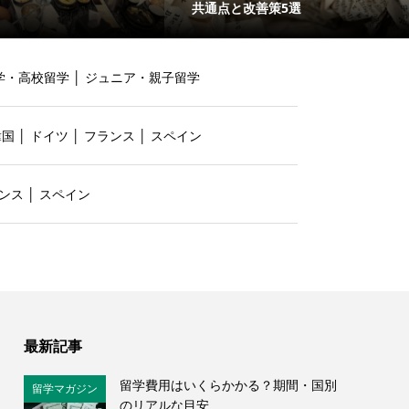
共通点と改善策5選
学・高校留学
│
ジュニア・親子留学
韓国
│
ドイツ
│
フランス
│
スペイン
ンス
│
スペイン
最新記事
留学費用はいくらかかる？期間・国別
留学マガジン
のリアルな目安