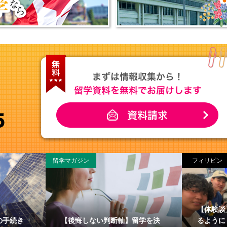
留学マガジン
フィリピン
【体験談
の手続き
【後悔しない判断軸】留学を決
るように