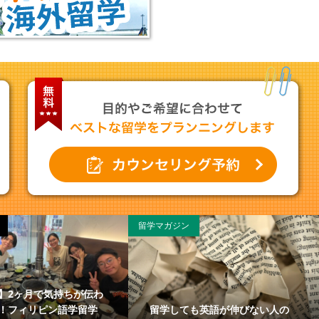
留学マガジン
】2ヶ月で気持ちが伝わ
留学しても英語が伸びない人の
！フィリピン語学留学