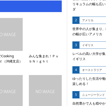
リキュラムの幅も広い
ダ
2
アメリカ
世界中の人が集まり、
の幅が広いアメリカ
3
イギリス
レベルの高い大学が集
Cooking
みんな集まれ！Ｐｕ
イギリス
on! （沖縄支店）
ｂＮｉｇｈｔ
4
オーストラリア
ゆったりした生活や勉
楽しめる！
5
ニュージーランド
自然豊かで人も穏やか