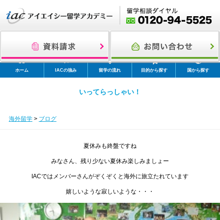
ホーム
IACの強み
留学の流れ
目的から探す
国から探す
いってらっしゃい！
海外留学
>
ブログ
夏休みも終盤ですね
みなさん、残り少ない夏休み楽しみましょー
IACではメンバーさんがぞくぞくと海外に旅立たれています
嬉しいような寂しいような・・・