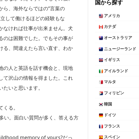
国から探す
から、海外ならではの“言葉の
アメリカ
孤立して働けるほどの経験もな
カナダ
かなければ仕事が出来ません。犬
るのは困難でした。でもその事が
オーストラリア
ける、間違えたら言い直す、わか
ニュージーランド
イギリス
地の人と英語を話す機会と、現地
アイルランド
して沢山の情報を得ました。これ
マルタ
いたいと思います。
フィリピン
韓国
てくる。
ドイツ
の質問などが多い。面白い質問が多く、答える方
フランス
dhood memory of yours?だっ
スペイン