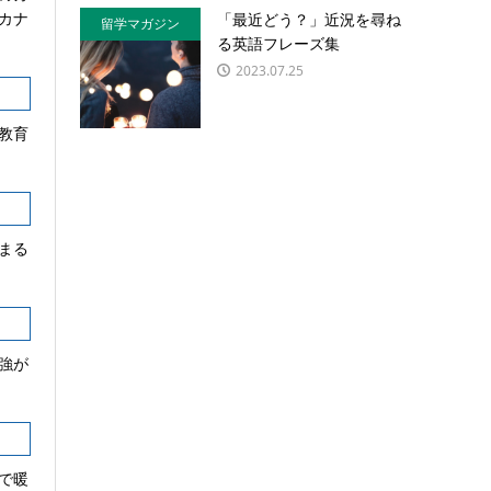
カナ
「最近どう？」近況を尋ね
留学マガジン
る英語フレーズ集
2023.07.25
教育
まる
強が
で暖