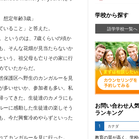
学校から探す
。想定年齢3歳」
ていること」と答えた。
語学学校一覧へ
い。というのは、7歳くらいの頃か
も、そんな花畑が見当たらないか
という。祖父母も亡りその家に行
めていたからだ。
然保護区へ野生のカンガルーを見
が多いせいか、参加者も多い。私
帰ってきた。生徒達のカメラにも
お問い合わせ人
ルーに感動した生徒達の楽しそう
ランキング
も、今だ興奮冷めやらずといった
1
カナダ
れてカンガルーを見に行った。
教育の質が高く、学校