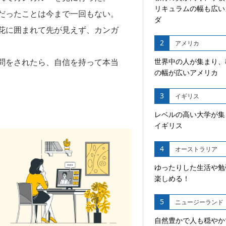
リキュラムの幅も広い
だったことは今まで一回もない。
ダ
花に囲まれて先が見えず、カンガ
2
アメリカ
問をされたら、自信を持って本当
世界中の人が集まり、
の幅が広いアメリカ
3
イギリス
レベルの高い大学が集
イギリス
4
オーストラリア
ゆったりした生活や勉
楽しめる！
5
ニュージーランド
自然豊かで人も穏やか