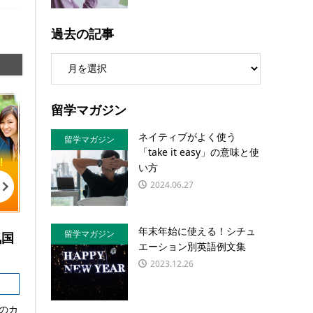
過去の記事
留学マガジン
ネイティブがよく使う
留学マガジン
「take it easy」の意味と使
い方
2024.06.27
年末年始に使える！シチュ
留学マガジン
気国
エーション別英語例文集
2023.12.26
のカ