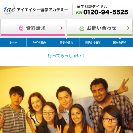
ホーム
IACの強み
留学の流れ
目的から探す
国から探す
行ってらっしゃい！