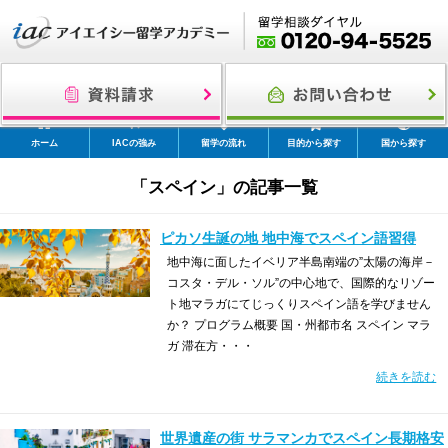
ホーム
IACの強み
留学の流れ
目的から探す
国から探す
「スペイン」の記事一覧
ピカソ生誕の地 地中海でスペイン語習得
地中海に面したイベリア半島南端の”太陽の海岸－
コスタ・デル・ソル”の中心地で、国際的なリゾー
ト地マラガにてじっくりスペイン語を学びません
か？ プログラム概要 国・州都市名 スペイン マラ
ガ 滞在方・・・
続きを読む
世界遺産の街 サラマンカでスペイン長期格安