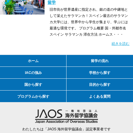
留学
旧市街が世界遺産に指定され、銀の道の中継地と
して栄えたサラマンカ！スペイン最古のサラマン
カ大学には、世界中から学生が集まり、学ぶには
最適な環境です。 プログラム概要 国・州都市名
スペイン サラマンカ 滞在方法 ホームス・・・
続きを読む
ホーム
留学の流れ
IACの強み
学校から探す
国から探す
目的から探す
プログラムから探す
よくある質問
わたしたちは「JAOS 海外留学協議会」認定事業者です