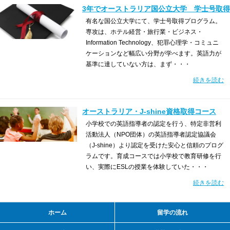
3年でオーストラリア国公立大学 学士号取得
有名な国公立大学にて、学士号取得プログラム。
専攻は、ホテル経営・旅行業・ビジネス・
Information Technology、犯罪心理学・コミュニ
ケーションなど幅広い分野が学べます。英語力が
基準に達していない方は、まず・・・
続きを読む
オーストラリア・J-shine資格取得コース
小学校での英語指導者の認定を行う、特定非営利
活動法人（NPO団体）の英語指導者認定協議会
（J-shine）より認定を受けた安心と信頼のプログ
ラムです。育成コースでは小学校で教育研修を行
い、実際にESLの授業を体験していた・・・
続きを読む
ホーム
留学の流れ