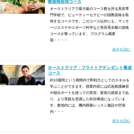
際資格取得コース
オーストラリアで最大級のコース数を誇る美容専
門学校で、ビューティーセラピーの国際資格を取
得するコースです。このコース以外にも、マッサ
ージエステやスポーツ科学など美容系全般の資格
コースが整っています。 プログラム概要
国・・・・
続きを読む
オーストラリア・フライトアテンダント養成
コース
約10週間という期間内で即戦力としてのスキルを
学ぶことができます。授業内容には応急救護練習
や脱出ボートを使っての実習、髪形の講座まであ
り、より実践を意識した科目構成になっていま
す。敷地内には、機内模擬レッスン施設や空港
内・・・
続きを読む