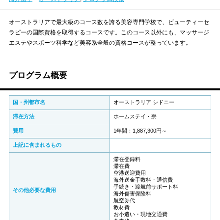
オーストラリアで最大級のコース数を誇る美容専門学校で、ビューティーセ
ラピーの国際資格を取得するコースです。このコース以外にも、マッサージ
エステやスポーツ科学など美容系全般の資格コースが整っています。
プログラム概要
国・州都市名
オーストラリア シドニー
滞在方法
ホームステイ・寮
費用
1年間：1,887,300円～
上記に含まれるもの
滞在登録料
滞在費
空港送迎費用
海外送金手数料・通信費
手続き・渡航前サポート料
その他必要な費用
海外傷害保険料
航空券代
教材費
お小遣い・現地交通費