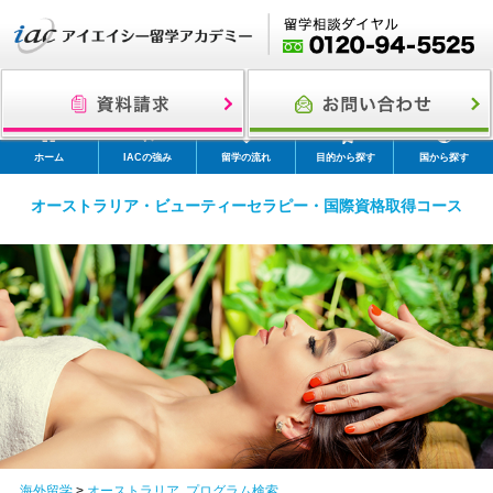
ホーム
IACの強み
留学の流れ
目的から探す
国から探す
オーストラリア・ビューティーセラピー・国際資格取得コース
海外留学
>
オーストラリア
,
プログラム検索