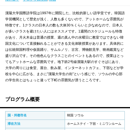
漢陽大学国際語学院は1997年に開院した、比較的新しい語学堂です。韓国語
学習機関として歴史が浅く、人数も多くないので、アットホームな雰囲気が
特徴です。1クラスの日本人の数も大体30％くらいと少なめなので、日本人
が多いクラスを避けたい人にはオススメです。1週間のスケジュールも特徴
があり、月火木金は普通の授業、週の真ん中の水曜日に教室ではできない韓
国文化について直接触れることができる文化体験授業があります。具体的に
は伝統韓国料理や仮面踊り、サムルノリ、古宮、博物館見学、映画鑑賞など
盛り沢山です。その他色んなクラスごとのイベントもあるので、授業はとっ
てもアットホームな雰囲気です。地下鉄2号線漢陽大駅のすぐそばにあり、
大学の周りには食堂、屋台、飲み屋、インターネットカフェ、下宿などが学
校を中心に広がる、まさに”漢陽大学生の街”という感じで、ソウルの中心部
の学生街とはちょっと違って下町の雰囲気が漂うところです。
プログラム概要
国・州都市名
韓国 ソウル
滞在方法
ホームステイ・下宿・ミニワンルーム