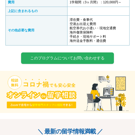
費用
1学期間（3ヶ月間）：120,000円～
上記に含まれるもの
滞在費・食事代
空港お出迎え費用
航空券代お小遣い・現地交通費
その他必要な費用
海外傷害保険料
手続き・現地サポート料
海外送金手数料・通信費
このプログラムについてお問い合わせする
＼ 最新の留学情報満載 ／