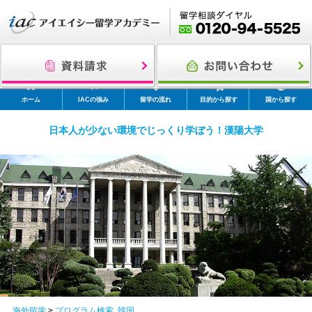
ホーム
IACの強み
留学の流れ
目的から探す
国から探す
日本人が少ない環境でじっくり学ぼう！漢陽大学
海外留学
>
プログラム検索
,
韓国