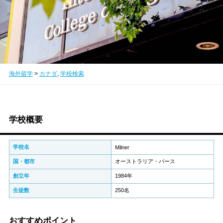
海外留学
>
カナダ
,
学校検索
学校概要
学校名
Milner
国・都市
オーストラリア・パース
創立年
1984年
生徒数
250名
おすすめポイント