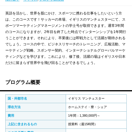
英語を活かし、世界を股にかけ、スポーツに携わる仕事をしたいという方
は、このコースです！サッカーの本場、イギリスのマンチェスターにて、ス
ポーツマーケティングマネージメントの学士号が取得できます。通常3年間
のコースになりますが、2年目を終了した時点でインターンシップを1年間行
うことができます。それにより、卒業後には即戦力として活躍が期待される
でしょう。コースの中で、ビジネスリサーチのトレーニング、広報活動、マ
ーケティング戦略、スポンサー契約、インターナショナルグローバルマーケ
ティングなどを学びます。これにより、修了後、活躍の場はイギリスや日本
だけに留まらず世界中を飛び回ることができるでしょう。
プログラム概要
国・州都市名
イギリス マンチェスター
滞在方法
ホームステイ・寮・シェア
費用
1年間：1,380,000円～
上記に含まれるもの
授業料（週15時間）