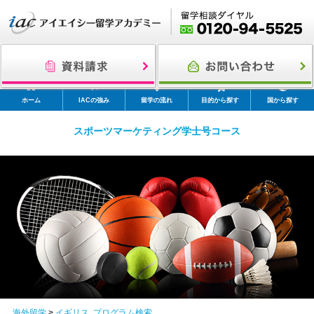
ホーム
IACの強み
留学の流れ
目的から探す
国から探す
スポーツマーケティング学士号コース
海外留学
>
イギリス
,
プログラム検索