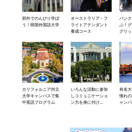
郊外でのんびり学ぼ
オーストラリア・フ
バンク
う！韓国外国語大学
ライトアテンダント
ぶ！グ
養成コース
グリッ
カリフォルニア州立
いろんな活動に参加
有名大
大学キャンパスで集
しコミュニケーショ
憧れの
中英語プログラム
ン力を身に付け...
ャンパ