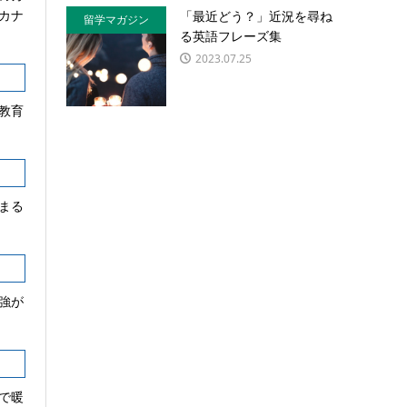
カナ
「最近どう？」近況を尋ね
留学マガジン
る英語フレーズ集
2023.07.25
教育
まる
強が
で暖