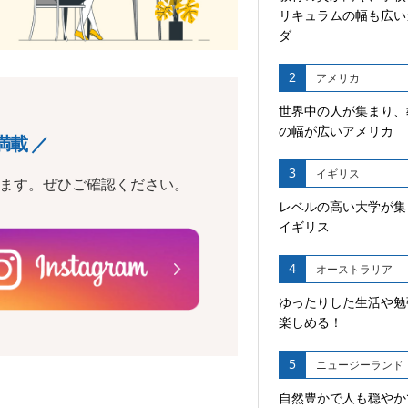
リキュラムの幅も広い
ダ
2
アメリカ
世界中の人が集まり、
の幅が広いアメリカ
満載 ／
3
イギリス
います。ぜひご確認ください。
レベルの高い大学が集
イギリス
4
オーストラリア
ゆったりした生活や勉
楽しめる！
5
ニュージーランド
自然豊かで人も穏やか