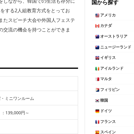
をしながら、韓国での生活も存分に
国から探す
導をする2人組教育方式をとってお
アメリカ
またスピーチ大会や外国人フェステ
カナダ
の交流の機会を持つことができま
オーストラリア
ニュージーランド
イギリス
アイルランド
マルタ
フィリピン
宿・ミニワンルーム
韓国
ドイツ
139,000円～
フランス
スペイン