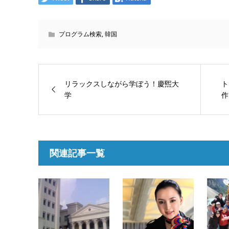
プログラム検索
,
韓国
リラックスしながら学ぼう！慶煕大
ト
学
作
関連記事一覧