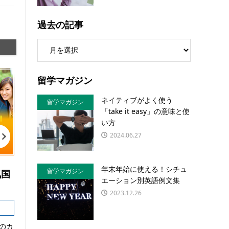
過去の記事
留学マガジン
ネイティブがよく使う
留学マガジン
「take it easy」の意味と使
い方
2024.06.27
年末年始に使える！シチュ
留学マガジン
気国
エーション別英語例文集
2023.12.26
のカ