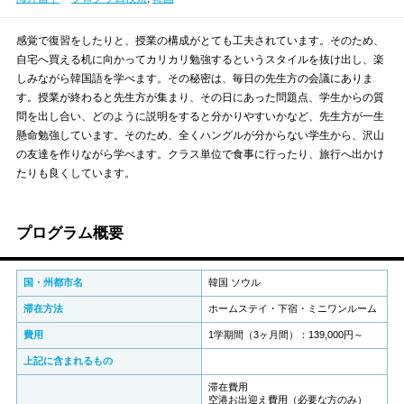
感覚で復習をしたりと、授業の構成がとても工夫されています。そのため、
自宅へ買える机に向かってカリカリ勉強するというスタイルを抜け出し、楽
しみながら韓国語を学べます。その秘密は、毎日の先生方の会議にありま
す。授業が終わると先生方が集まり、その日にあった問題点、学生からの質
問を出し合い、どのように説明をすると分かりやすいかなど、先生方が一生
懸命勉強しています。そのため、全くハングルが分からない学生から、沢山
の友達を作りながら学べます。クラス単位で食事に行ったり、旅行へ出かけ
たりも良くしています。
プログラム概要
国・州都市名
韓国 ソウル
滞在方法
ホームステイ・下宿・ミニワンルーム
費用
1学期間（3ヶ月間）：139,000円～
上記に含まれるもの
滞在費用
空港お出迎え費用（必要な方のみ）