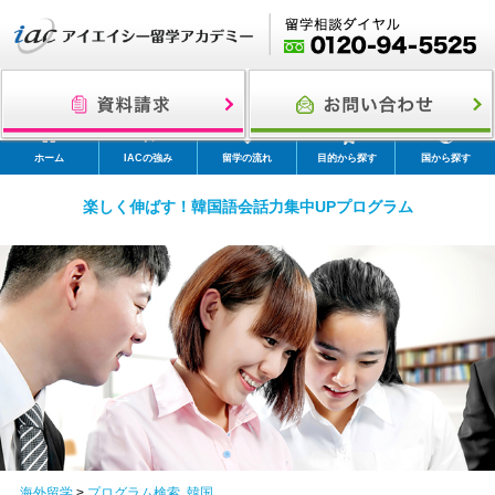
ホーム
IACの強み
留学の流れ
目的から探す
国から探す
楽しく伸ばす！韓国語会話力集中UPプログラム
海外留学
>
プログラム検索
,
韓国