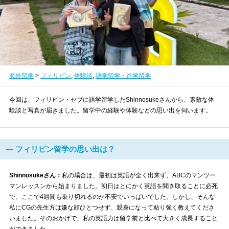
海外留学
>
フィリピン
,
体験談
,
語学留学・進学留学
今回は、フィリピン・セブに語学留学したShinnosukeさんから、素敵な体
験談と写真が届きました。留学中の経験や体験などの思い出を伺います。
― フィリピン留学の思い出は？
Shinnosukeさん：
私の場合は、最初は英語が全く出来ず、ABCのマンツー
マンレッスンから始まりました。初日はとにかく英語を聞き取ることに必死
で、ここで4週間も乗り切れるのか不安でいっぱいでした。しかし、そんな
私にCGの先生方は嫌な顔ひとつせず、親身になって粘り強く教えてくださ
いました。そのおかげで、私の英語力は留学前と比べて大きく成長すること