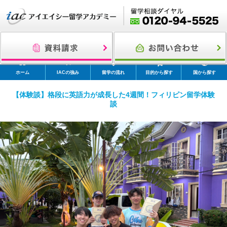
ホーム
IACの強み
留学の流れ
目的から探す
国から探す
【体験談】格段に英語力が成長した4週間！フィリピン留学体験
談