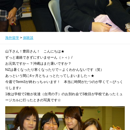
海外留学
>
体験談
山下さん！豊田さん！ こんにちは★
ずっと連絡できずにすいませーん（＞＜）/
お元気ですか～？沖縄はまだ暑いですか？
NZは暑くなったり寒くなったりで～よくわかんないです（笑）
あっという間に4ヶ月とちょっとたってしまいました～★
今週でTerm3が終わっちゃいます！ 本当に時間がたつのが早くて～びっく
りします♪
1枚は学校で2枚が友達（台湾の子）のお別れ会で3枚目が学校であったミュ
ージカルに行ったときの写真です☆