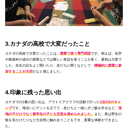
3.カナダの高校で大変だったこと
カナダの高校で大変だったことは、
授業で使う専門用語
です。例えば、化学
や家庭科の成分の授業などでは難しい単語を使うことが多く、最初は大変で
した。先生の話をよく聞いたり、友だちに聞くなどして、
積極的に授業に参
加することが大切
だなと感じました。
4.印象に残った思い出
カナダでの1番の思い出は、アウトドアクラブの活動で行った
2泊3日のキャ
ンプ
です。海沿いにテントを立てて、友だちと一緒に夕ご飯を作るなど、
現
地の子だけでなく留学生の子とも交流を深められました。
また、夜は野生の
狼を見かけたりなど大自然に触れ合うこともでき、貴重な体験ができまし
た。