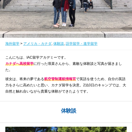
海外留学
>
アメリカ・カナダ
,
体験談
,
語学留学・進学留学
こんにちは、IAC留学アカデミーです。
カナダへ高校留学
に行った瑛菜さんから、素敵な体験談と写真が届きまし
た。
彼女は、将来の夢である
航空管制運航情報官
で英語を使うため、自分の英語
力をさらに高めたいと思い、カナダ留学を決意。2泊3日のキャンプでは、大
自然と触れ合いながら貴重な体験ができたようです。
体験談