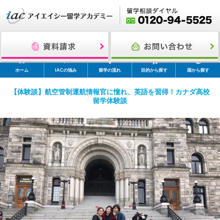
ホーム
IACの強み
留学の流れ
目的から探す
国から探す
【体験談】航空管制運航情報官に憧れ、英語を習得！カナダ高校
留学体験談