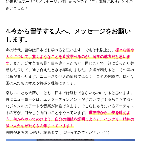
に来る“元気ー？”のメッセージも嬉しかったです（^^）本当にありがとうご
ざいました！
4.今から留学する人へ、メッセージをお願い
します。
今の時代、語学は日本でも学べると思います。でもそれ以上に、
様々な国や
人々について、驚くようなことを直接学べるのが、留学の魅力だと思いま
す
。また、話す言葉も見た目も違う人たちと、同じことで一緒に笑ったり共
感したりして、通じ合えたときは感動しました。友達が増えると、その国の
印象が変わります。ニュースや他人の情報ではなく、自分の体験で、様々な
国の人たちの考えや特徴を理解できます。
楽しいことも大変なことも、日本では経験できないものになると思います。
特にニューヨークは、エンターテインメントがすごいです！あちこちで様々
なジャンルのアートや音楽が体験できます。そこらじゅうにいるアーティス
トの方が、何かしら面白いことをやっています。
世界中から、夢を叶えよ
う、何かをやってのけよう、自分の価値を証明しようと、ハングリー精神の
強い人たちがたくさん集まっています！
興味がある方はぜひ、刺激を受けに行ってみてください（^^）