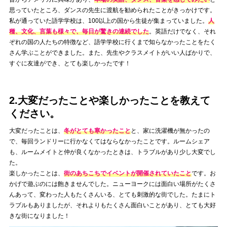
思っていたところ、ダンスの先生に渡航を勧められたことがきっかけです。
私が通っていた語学学校は、100以上の国から生徒が集まっていました。
人
種、文化、言葉も様々で、毎日が驚きの連続でした
。英語だけでなく、それ
ぞれの国の人たちの特徴など、語学学校に行くまで知らなかったことをたく
さん学ぶことができました。また、先生やクラスメイトがいい人ばかりで、
すぐに友達ができ、とても楽しかったです！
2.大変だったことや楽しかったことを教えて
ください。
大変だったことは、
冬がとても寒かったこと
と、家に洗濯機が無かったの
で、毎回ランドリーに行かなくてはならなかったことです。ルームシェア
も、ルームメイトと仲が良くなかったときは、トラブルがあり少し大変でし
た。
楽しかったことは、
街のあちこちでイベントが開催されていたこと
です。お
かげで遊ぶのには飽きませんでした。ニューヨークには面白い場所がたくさ
んあって、変わった人もたくさんいる、とても刺激的な街でした。たまにト
ラブルもありましたが、それよりもたくさん面白いことがあり、とても大好
きな街になりました！