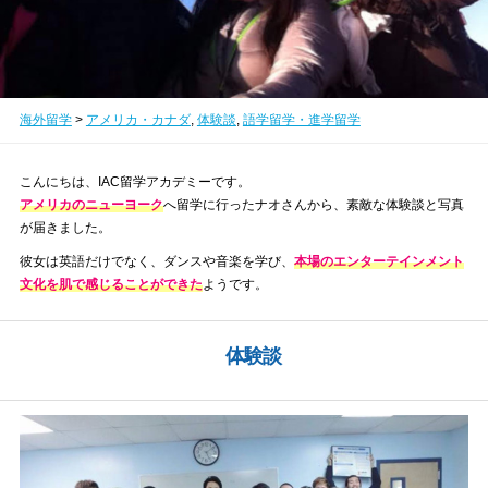
海外留学
>
アメリカ・カナダ
,
体験談
,
語学留学・進学留学
こんにちは、IAC留学アカデミーです。
アメリカのニューヨーク
へ留学に行ったナオさんから、素敵な体験談と写真
が届きました。
彼女は英語だけでなく、ダンスや音楽を学び、
本場のエンターテインメント
文化を肌で感じることができた
ようです。
体験談