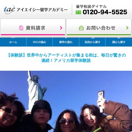
ホーム
IACの強み
留学の流れ
目的から探す
国から探す
【体験談】世界中からアーティストが集まる街は、毎日が驚きの
連続！アメリカ留学体験談