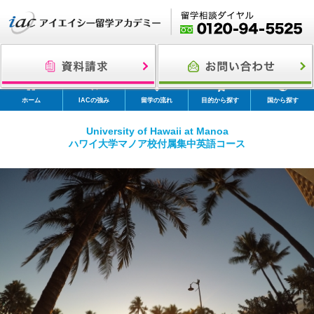
ホーム
IACの強み
留学の流れ
目的から探す
国から探す
University of Hawaii at Manoa
ハワイ大学マノア校付属集中英語コース