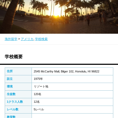
海外留学
>
アメリカ
,
学校検索
学校概要
住所
2545 McCarthy Mall, Bilger 102, Honolulu, HI 96822
設立
1975年
環境
リゾート地
生徒数
120名
1クラス人数
12名
レベル数
5レベル
教室数