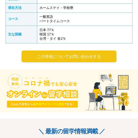
滞在方法
ホームステイ・学校寮
一般英語
コース
パートタイムコース
日本 77％
主な国籍
韓国 17％
台湾・タイ 各2％
この学校についてお問い合わせする
＼ 最新の留学情報満載 ／