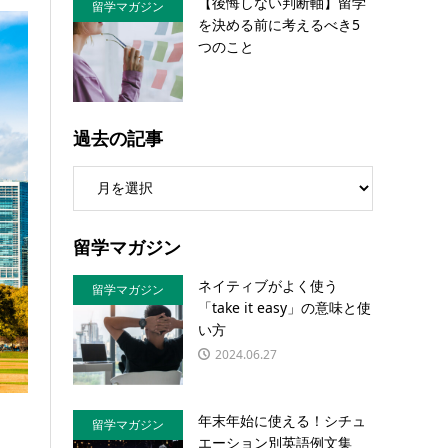
【後悔しない判断軸】留学
留学マガジン
を決める前に考えるべき5
つのこと
過去の記事
留学マガジン
ネイティブがよく使う
留学マガジン
「take it easy」の意味と使
い方
2024.06.27
年末年始に使える！シチュ
留学マガジン
エーション別英語例文集