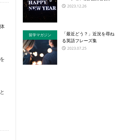
2023.12.26
体
「最近どう？」近況を尋ね
留学マガジン
る英語フレーズ集
2023.07.25
を
と