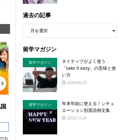
過去の記事
留学マガジン
ネイティブがよく使う
留学マガジン
「take it easy」の意味と使
い方
2024.06.27
年末年始に使える！シチュ
留学マガジン
気国
エーション別英語例文集
2023.12.26
のカ