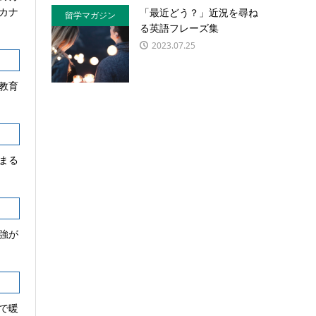
カナ
「最近どう？」近況を尋ね
留学マガジン
る英語フレーズ集
2023.07.25
教育
まる
強が
で暖