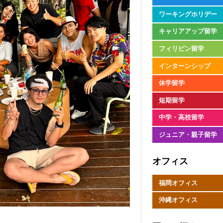
ワーキングホリデー
キャリアアップ留学
フィリピン留学
インターンシップ
休学留学
短期留学
中学・高校留学
ジュニア・親子留学
オフィス
福岡オフィス
沖縄オフィス