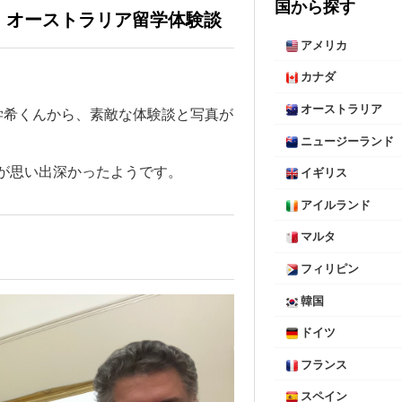
国から探す
！オーストラリア留学体験談
アメリカ
カナダ
オーストラリア
学希くんから、素敵な体験談と写真が
ニュージーランド
が思い出深かったようです。
イギリス
アイルランド
マルタ
フィリピン
韓国
ドイツ
フランス
スペイン