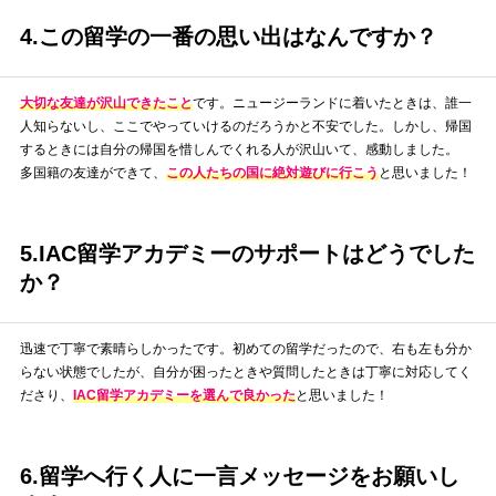
4.この留学の一番の思い出はなんですか？
大切な友達が沢山できたこと
です。ニュージーランドに着いたときは、誰一
人知らないし、ここでやっていけるのだろうかと不安でした。しかし、帰国
するときには自分の帰国を惜しんでくれる人が沢山いて、感動しました。
多国籍の友達ができて、
この人たちの国に絶対遊びに行こう
と思いました！
5.IAC留学アカデミーのサポートはどうでした
か？
迅速で丁寧で素晴らしかったです。初めての留学だったので、右も左も分か
らない状態でしたが、自分が困ったときや質問したときは丁寧に対応してく
ださり、
IAC留学アカデミーを選んで良かった
と思いました！
6.留学へ行く人に一言メッセージをお願いし