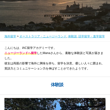
海外留学
>
オーストラリア・ニュージーランド
,
体験談
,
語学留学・進学留学
こんにちは、IAC留学アカデミーです。
ニュージーランドへ留学
したManaさんから、素敵な体験談と写真が届きま
した。
彼女は両親の影響で海外に興味を持ち、留学を決意。優しい人々に囲まれ、
英語力とコミュニケーション力を伸ばすことができたようです。
体験談