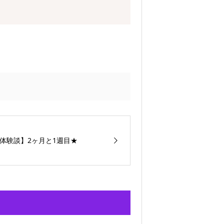
体験談】2ヶ月と1週目★