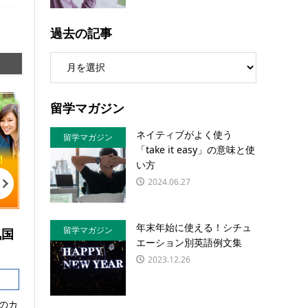
過去の記事
留学マガジン
ネイティブがよく使う
留学マガジン
「take it easy」の意味と使
い方
2024.06.27
年末年始に使える！シチュ
留学マガジン
気国
エーション別英語例文集
2023.12.26
のカ