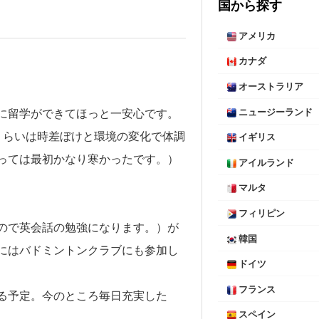
国から探す
アメリカ
カナダ
オーストラリア
に留学ができてほっと一安心です。
ニュージーランド
くらいは時差ぼけと環境の変化で体調
イギリス
っては最初かなり寒かったです。）
アイルランド
マルタ
フィリピン
ので英会話の勉強になります。）が
韓国
にはバドミントンクラブにも参加し
ドイツ
フランス
る予定。今のところ毎日充実した
スペイン