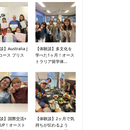
】Australia J
【体験談】多文化を
eコース ブリス
学べた1ヶ月！オース
トラリア留学体...
談】国際交流×
【体験談】2ヶ月で気
UP！オースト
持ちが伝わるよう