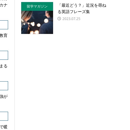
カナ
「最近どう？」近況を尋ね
留学マガジン
る英語フレーズ集
2023.07.25
教育
まる
強が
で暖