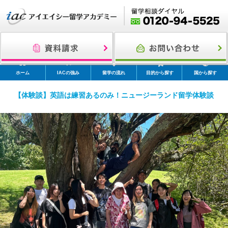
ホーム
IACの強み
留学の流れ
目的から探す
国から探す
【体験談】英語は練習あるのみ！ニュージーランド留学体験談