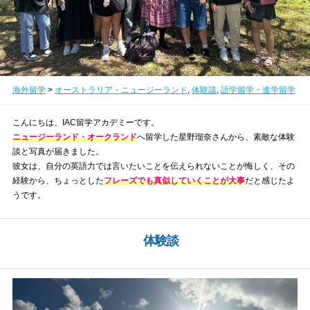
海外留学
>
オーストラリア・ニュージーランド
,
体験談
,
語学留学・進学留学
こんにちは、IAC留学アカデミーです。
ニュージーランド・オークランド
へ留学した星野瑠奈さんから、素敵な体験
談と写真が届きました。
彼女は、自分の英語力では言いたいことを伝えられないことが悔しく、その
経験から、ちょっとした
フレーズでも真似していくことが大事
だと感じたよ
うです。
体験談