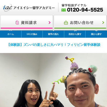
ホーム
IACの強み
留学の流れ
目的から探す
国から探す
【体験談】ズンバの楽しさに大ハマリ！フィリピン留学体験談