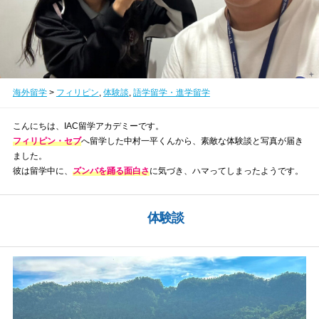
海外留学
>
フィリピン
,
体験談
,
語学留学・進学留学
こんにちは、IAC留学アカデミーです。
フィリピン・セブ
へ留学した中村一平くんから、素敵な体験談と写真が届き
ました。
彼は留学中に、
ズンバを踊る面白さ
に気づき、ハマってしまったようです。
体験談