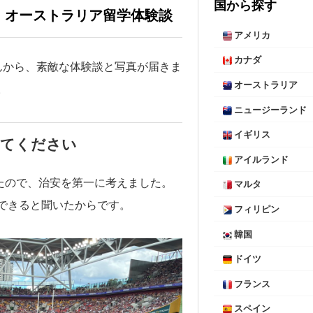
国から探す
！オーストラリア留学体験談
アメリカ
カナダ
さんから、素敵な体験談と写真が届きま
オーストラリア
。
ニュージーランド
イギリス
えてください
アイルランド
たので、治安を第一に考えました。
マルタ
できると聞いたからです。
フィリピン
韓国
ドイツ
フランス
スペイン