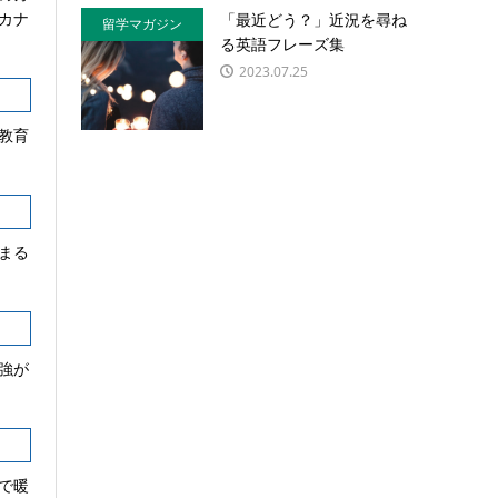
カナ
「最近どう？」近況を尋ね
留学マガジン
る英語フレーズ集
2023.07.25
教育
まる
強が
で暖