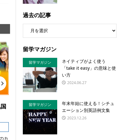
過去の記事
留学マガジン
ネイティブがよく使う
留学マガジン
「take it easy」の意味と使
い方
2024.06.27
年末年始に使える！シチュ
留学マガジン
気国
エーション別英語例文集
2023.12.26
のカ