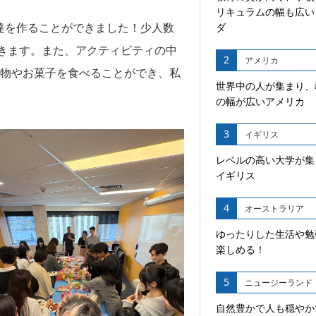
リキュラムの幅も広い
達を作ることができました！少人数
ダ
きます。また、アクティビティの中
2
アメリカ
国の食べ物やお菓子を食べることができ、私
世界中の人が集まり、
の幅が広いアメリカ
3
イギリス
レベルの高い大学が集
イギリス
4
オーストラリア
ゆったりした生活や勉
楽しめる！
5
ニュージーランド
自然豊かで人も穏やか