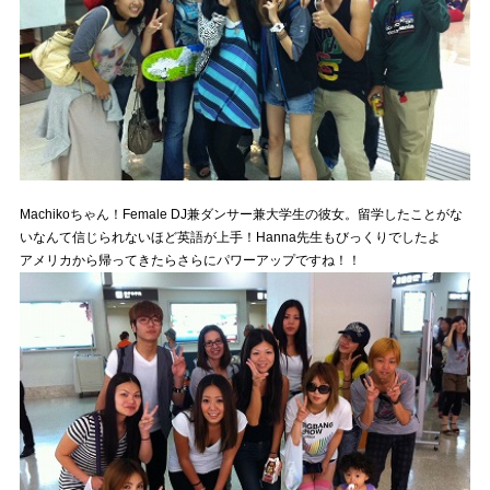
Machikoちゃん！Female DJ兼ダンサー兼大学生の彼女。留学したことがな
いなんて信じられないほど英語が上手！Hanna先生もびっくりでしたよ
アメリカから帰ってきたらさらにパワーアップですね！！