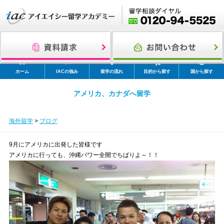
ホーム
IACの強み
留学の流れ
目的から探す
国から探す
アメリカ、カナダへ留学
海外留学
>
ブログ
9月にアメリカに出発した皆様です
アメリカに行っても、沖縄パワー全開でちばりよ～！！