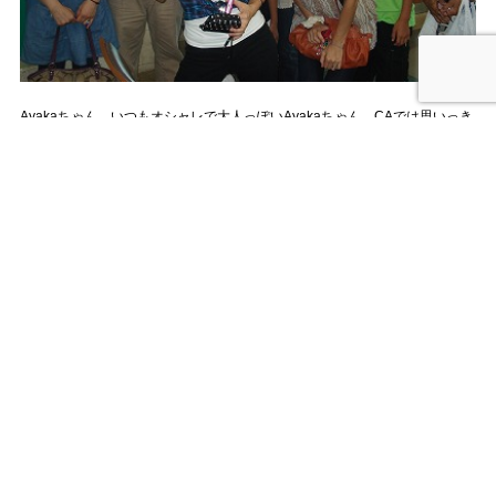
Ayakaちゃん。いつもオシャレで大人っぽいAyakaちゃん。CAでは思いっき
りはじけて、勉強して、いろんな経験をして、日本にいたら出来ない事をい
っぱいしてきてくださいね～。