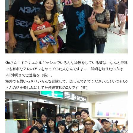
Goさん！すごくエネルギッシュでいろんな経験をしている彼は、なんと沖縄
でも有名なアレのアレをやっていた人なんですよ～！詳細を知りたい方は
IAC沖縄までご連絡を（笑）。
海外でも思いっきりいろんな経験して、楽しんできてくださいね！いつもGo
さんの話を楽しみにしてた沖縄支店の2人です（笑）