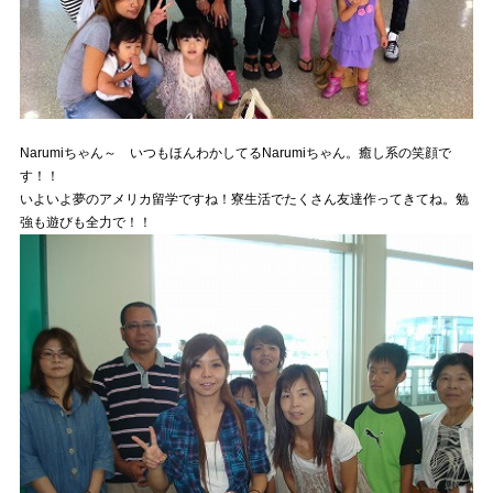
Narumiちゃん～ いつもほんわかしてるNarumiちゃん。癒し系の笑顔で
す！！
いよいよ夢のアメリカ留学ですね！寮生活でたくさん友達作ってきてね。勉
強も遊びも全力で！！