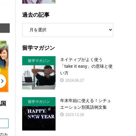
過去の記事
留学マガジン
ネイティブがよく使う
留学マガジン
「take it easy」の意味と使
い方
2024.06.27
年末年始に使える！シチュ
留学マガジン
気国
エーション別英語例文集
2023.12.26
のカ