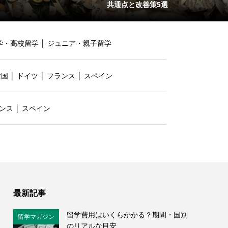
共通点と改善策5選
学・高校留学
│
ジュニア・親子留学
韓国
│
ドイツ
│
フランス
│
スペイン
ンス
│
スペイン
最新記事
留学費用はいくらかかる？期間・国別
留学マガジン
のリアルな目安