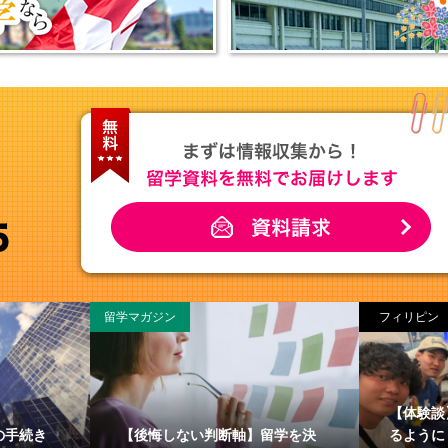
留学マガジン
フィリピン
【体験談
の手続き
【後悔しない判断軸】留学を決
るように