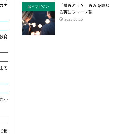
カナ
「最近どう？」近況を尋ね
留学マガジン
る英語フレーズ集
2023.07.25
教育
まる
強が
で暖