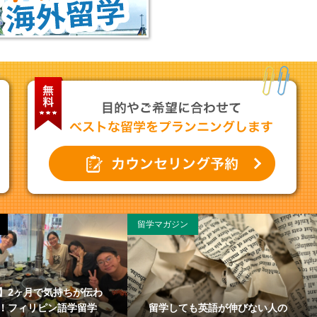
留学マガジン
】2ヶ月で気持ちが伝わ
留学しても英語が伸びない人の
！フィリピン語学留学