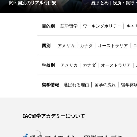
間・国別のリアルな目安
総まとめ｜役所・銀行
目的別
語学留学
│
ワーキングホリデー
│
キャ
国別
アメリカ
│
カナダ
│
オーストラリア
│
学校別
アメリカ
│
カナダ
│
オーストラリア
│
留学情報
選ばれる理由
│
留学の流れ
│
留学体
IAC留学アカデミーについて