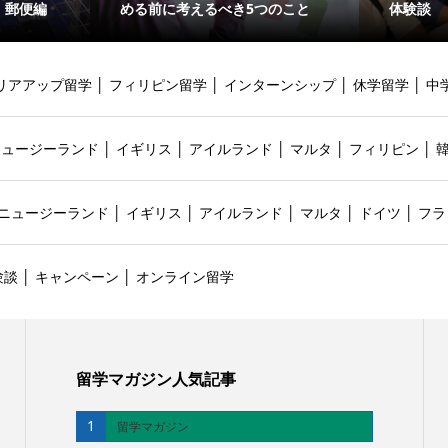
・郵便編
める前に考えるべき5つのこと
体験談
リアアップ留学
│
フィリピン留学
│
インターンシップ
│
休学留学
│
中
ニュージーランド
│
イギリス
│
アイルランド
│
マルタ
│
フィリピン
│
ニュージーランド
│
イギリス
│
アイルランド
│
マルタ
│
ドイツ
│
フラ
験談
│
キャンペーン
│
オンライン留学
留学マガジン人気記事
1
留学マガジン