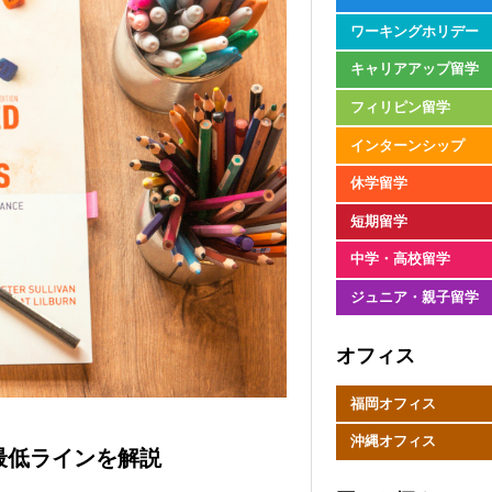
ワーキングホリデー
キャリアアップ留学
フィリピン留学
インターンシップ
休学留学
短期留学
中学・高校留学
ジュニア・親子留学
オフィス
福岡オフィス
沖縄オフィス
最低ラインを解説