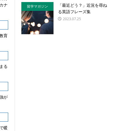
カナ
「最近どう？」近況を尋ね
留学マガジン
る英語フレーズ集
2023.07.25
教育
まる
強が
で暖