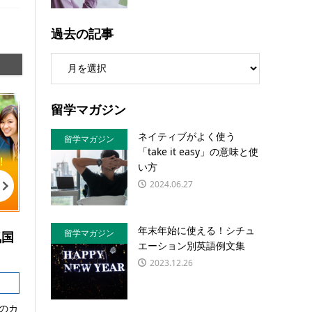
過去の記事
留学マガジン
ネイティブがよく使う
留学マガジン
「take it easy」の意味と使
い方
2024.06.27
年末年始に使える！シチュ
留学マガジン
気国
エーション別英語例文集
2023.12.26
のカ