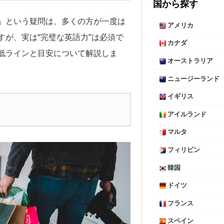
国から探す
」という疑問は、多くの方が一度は
アメリカ
が、実は“完璧な英語力”は必須で
カナダ
低ラインと目安について解説しま
オーストラリア
ニュージーランド
イギリス
アイルランド
マルタ
フィリピン
韓国
ドイツ
フランス
スペイン