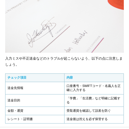
入力ミスや不正送金などのトラブルが起こらないよう、以下の点に注意しま
しょう。
チェック項目
内容
口座番号・SWIFTコード・名義人を正
送金先情報
確に入力する
「学費」「生活費」など明確に記載す
送金目的
る
金額・通貨
受取通貨を確認して誤差を防ぐ
レシート・証明書
送金後は控えを必ず保管する