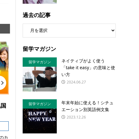
過去の記事
留学マガジン
ネイティブがよく使う
留学マガジン
「take it easy」の意味と使
い方
2024.06.27
年末年始に使える！シチュ
留学マガジン
気国
エーション別英語例文集
2023.12.26
のカ