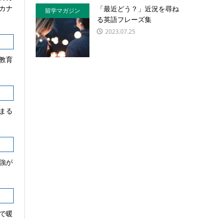
カナ
「最近どう？」近況を尋ね
留学マガジン
る英語フレーズ集
2023.07.25
教育
まる
強が
で暖