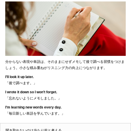
分からない表現や単語は、そのままにせずメモして後で調べる習慣をつけま
しょう。小さな積み重ねがリスニング力の向上につながります。
I’ll look it up later.
「後で調べます。」
I wrote it down so I won’t forget.
「忘れないようにメモしました。」
I’m learning new words every day.
「毎日新しい単語を学んでいます。」
聞き取れないのは当たり前と考える