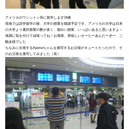
アメリカのワシントン州に留学します沖縄
現地では語学留学の後、大学の授業を聴講予定です。アメリカの大学は日本
の大学より選択授業の数が多く、面白い授業、いっぱいあると思いますよ～
体調に気を付けて頑張ってね！お母様、美味しいさーたーあんだーぎー、ご
馳走様でした
ちなみに出発するAyanaちゃんを激写するお父様がキュートだったので、そ
のお父様を激写してみました（笑）