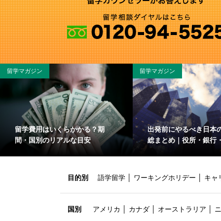
留学マガジン
留学マガジン
留学費用はいくらかかる？期
出発前にやるべき日本
間・国別のリアルな目安
総まとめ｜役所・銀行
目的別
語学留学
│
ワーキングホリデー
│
キャ
国別
アメリカ
│
カナダ
│
オーストラリア
│