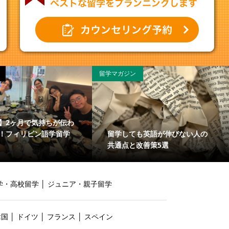
留学マガジン
】2ヶ月で気持ちが伝わ
留学しても英語が伸びない人の
！フィリピン語学留学
共通点と改善策5選
学・高校留学
│
ジュニア・親子留学
韓国
│
ドイツ
│
フランス
│
スペイン