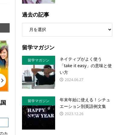
過去の記事
留学マガジン
ネイティブがよく使う
留学マガジン
「take it easy」の意味と使
い方
2024.06.27
年末年始に使える！シチュ
留学マガジン
気国
エーション別英語例文集
2023.12.26
のカ