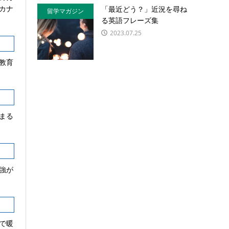
カナ
「最近どう？」近況を尋ね
留学マガジン
る英語フレーズ集
2023.07.25
教育
まる
強が
で暖