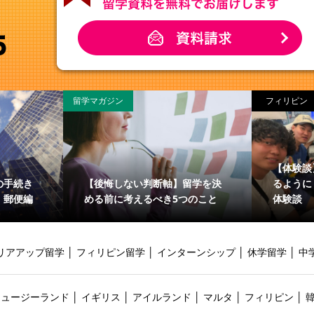
留学マガジン
フィリピン
【体験談
の手続き
【後悔しない判断軸】留学を決
るように
・郵便編
める前に考えるべき5つのこと
体験談
リアアップ留学
│
フィリピン留学
│
インターンシップ
│
休学留学
│
中
ニュージーランド
│
イギリス
│
アイルランド
│
マルタ
│
フィリピン
│