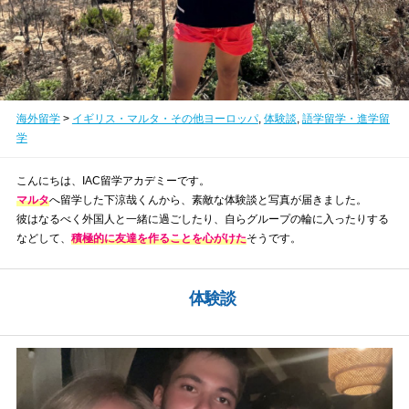
海外留学
>
イギリス・マルタ・その他ヨーロッパ
,
体験談
,
語学留学・進学留
学
こんにちは、IAC留学アカデミーです。
マルタ
へ留学した下涼哉くんから、素敵な体験談と写真が届きました。
彼はなるべく外国人と一緒に過ごしたり、自らグループの輪に入ったりする
などして、
積極的に友達を作ることを心がけた
そうです。
体験談