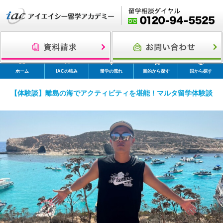
ホーム
IACの強み
留学の流れ
目的から探す
国から探す
【体験談】離島の海でアクティビティを堪能！マルタ留学体験談