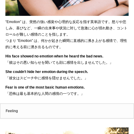
“Emotion” は、突然の強い感覚や心理的な反応を指す英単語です。怒りや悲
しみ、喜びなど、一瞬の出来事や状況に対して急激に心が揺れ動き、コント
ロールが難しい感情のことを指します。
つまり “Emotion” は、何かが起きた瞬間に直感的に沸き上がる感情で、理性
的に考える前に湧き出るものです。
His face showed no emotion when he heard the bad news.
「彼はその悪い知らせを聞いても顔に感情を出しませんでした。」
She couldn’t hide her emotion during the speech.
「彼女はスピーチ中に感情を隠せませんでした。」
Fear is one of the most basic human emotions.
「恐怖は最も基本的な人間の感情の一つです。」
Feeling