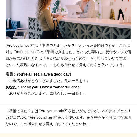
“Are you all set?” は「準備できましたか？」といった疑問形ですが、これに
対し “You’re all set.” は「準備できました」といった意味に。受付やレジで店
員から言われたときは「お支払いが終わったので、もう行っていいですよ」
といった表現になるので、こちらも合わせて覚えておくと良いでしょう。
店員：You’re all set. Have a good day!
「ご来店ありがとうございました。良い一日を！」
あなた：Thank you. Have a wonderful one!
「ありがとうございます。素晴らしい一日を！」
「準備できた？」は “Are you ready?” を使いがちですが、ネイティブはより
カジュアルな “Are you all set?” をよく使います。留学中も多く耳にする表現
なので、この機会にぜひ覚えておいてくださいね！