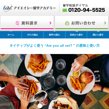
ホーム
IACの強み
留学の流れ
目的から探す
国から探す
ネイティブがよく使う “Are you all set? ” の意味と使い方