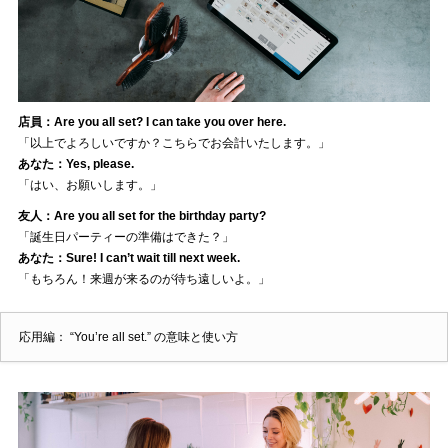
店員：Are you all set? I can take you over here.
「以上でよろしいですか？こちらでお会計いたします。」
あなた：Yes, please.
「はい、お願いします。」
友人：Are you all set for the birthday party?
「誕生日パーティーの準備はできた？」
あなた：Sure! I can’t wait till next week.
「もちろん！来週が来るのが待ち遠しいよ。」
応用編： “You’re all set.” の意味と使い方