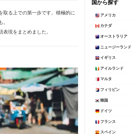
国から探す
を取る上での第一歩です。積極的に
アメリカ
も。
カナダ
語表現をまとめました。
オーストラリア
ニュージーランド
イギリス
アイルランド
マルタ
フィリピン
韓国
ドイツ
フランス
スペイン