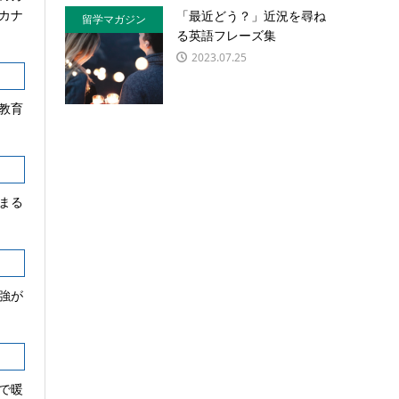
カナ
「最近どう？」近況を尋ね
留学マガジン
る英語フレーズ集
2023.07.25
教育
まる
強が
で暖