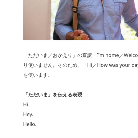
「ただいま／おかえり」の直訳「I’m home／Welc
り使いません。そのため、「Hi／How was your
を使います。
「ただいま」を伝える表現
Hi.
Hey.
Hello.