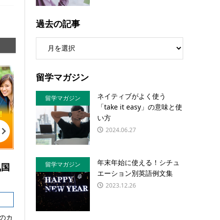
過去の記事
留学マガジン
ネイティブがよく使う
留学マガジン
「take it easy」の意味と使
い方
2024.06.27
年末年始に使える！シチュ
留学マガジン
気国
エーション別英語例文集
2023.12.26
のカ