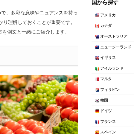
国から探す
一つで、多彩な意味やニュアンスを持っ
アメリカ
かり理解しておくことが重要です。
カナダ
使い方を例文と一緒にご紹介します。
オーストラリア
ニュージーランド
イギリス
アイルランド
マルタ
フィリピン
韓国
ドイツ
フランス
スペイン