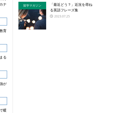
カナ
「最近どう？」近況を尋ね
留学マガジン
る英語フレーズ集
2023.07.25
教育
まる
強が
で暖