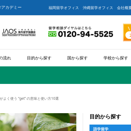
学アカデミー
福岡留学オフィス
沖縄留学オフィス
会社概
の流れ
目的から探す
国から探す
学校から探す
く使う “get” の意味と使い方10選
目的から探す
語学留学