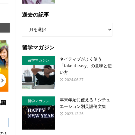
過去の記事
留学マガジン
ネイティブがよく使う
留学マガジン
「take it easy」の意味と使
い方
2024.06.27
年末年始に使える！シチュ
留学マガジン
気国
エーション別英語例文集
2023.12.26
のカ