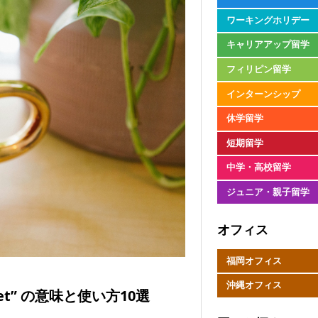
ワーキングホリデー
キャリアアップ留学
フィリピン留学
インターンシップ
休学留学
短期留学
中学・高校留学
ジュニア・親子留学
オフィス
福岡オフィス
沖縄オフィス
t” の意味と使い方10選