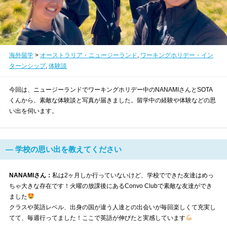
海外留学
>
オーストラリア・ニュージーランド
,
ワーキングホリデー・イン
ターンシップ
,
体験談
今回は、ニュージーランドでワーキングホリデー中のNANAMIさんとSOTA
くんから、素敵な体験談と写真が届きました。留学中の経験や体験などの思
い出を伺います。
― 学校の思い出を教えてください
NANAMIさん：
私は2ヶ月しか行っていないけど、学校でできた友達はめっ
ちゃ大きな存在です！火曜の放課後にあるConvo Clubで素敵な友達ができ
ました
クラスや英語レベル、出身の国が違う人達との出会いが毎回楽しくて充実し
てて、毎週行ってました！ここで英語が伸びたと実感しています