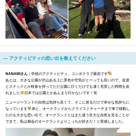
― アクティビティの思い出を教えてください
NANAMIさん：
学校のアクティビティ、コンボクラブ最高です
あとは、大きな公園が沢山ある上に景色や空気がとーっても良いので、友達
とスナックとか軽食を持ってただ公園に行くだけでも凄く充実した時間を送
れました
日本では公園とかあんまり行かないです！笑
ニュージーランドの自然は気持ち良くて、そこに居るだけで幸せな気持ちに
なっています
弟と、オークランドからクライストチャーチまで車で移動し
たのも大きな思い出で、オークランドとはまた違う壮大な自然を見ることが
できて、私は都会のオークランドよりこっちが好きだ！と実感しました。