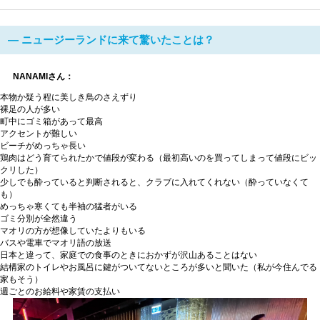
― ニュージーランドに来て驚いたことは？
NANAMIさん：
本物か疑う程に美しき鳥のさえずり
裸足の人が多い
町中にゴミ箱があって最高
アクセントが難しい
ビーチがめっちゃ長い
鶏肉はどう育てられたかで値段が変わる（最初高いのを買ってしまって値段にビッ
クリした）
少しでも酔っていると判断されると、クラブに入れてくれない（酔っていなくて
も）
めっちゃ寒くても半袖の猛者がいる
ゴミ分別が全然違う
マオリの方が想像していたよりもいる
バスや電車でマオリ語の放送
日本と違って、家庭での食事のときにおかずが沢山あることはない
結構家のトイレやお風呂に鍵がついてないところが多いと聞いた（私が今住んでる
家もそう）
週ごとのお給料や家賃の支払い