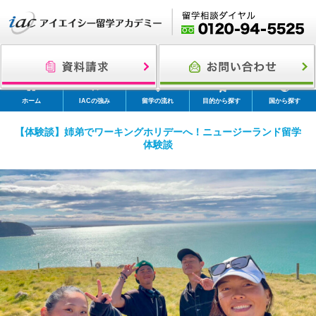
ホーム
IACの強み
留学の流れ
目的から探す
国から探す
【体験談】姉弟でワーキングホリデーへ！ニュージーランド留学
体験談