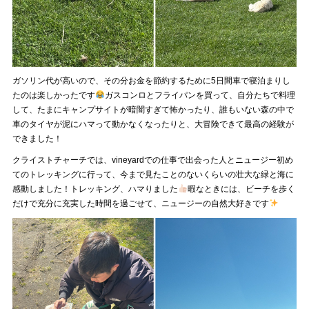
ガソリン代が高いので、その分お金を節約するために5日間車で寝泊まりし
たのは楽しかったです
ガスコンロとフライパンを買って、自分たちで料理
して、たまにキャンプサイトが暗闇すぎて怖かったり、誰もいない森の中で
車のタイヤが泥にハマって動かなくなったりと、大冒険できて最高の経験が
できました！
クライストチャーチでは、vineyardでの仕事で出会った人とニュージー初め
てのトレッキングに行って、今まで見たことのないくらいの壮大な緑と海に
感動しました！トレッキング、ハマりました
暇なときには、ビーチを歩く
だけで充分に充実した時間を過ごせて、ニュージーの自然大好きです