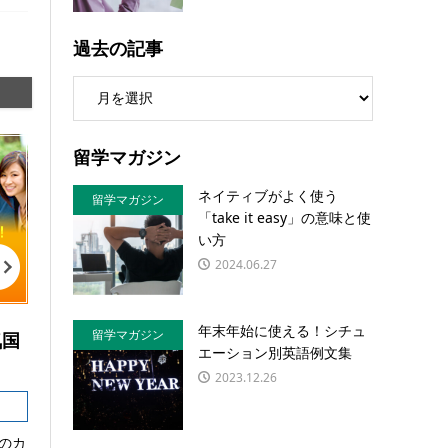
過去の記事
留学マガジン
ネイティブがよく使う
留学マガジン
「take it easy」の意味と使
い方
2024.06.27
年末年始に使える！シチュ
留学マガジン
気国
エーション別英語例文集
2023.12.26
のカ