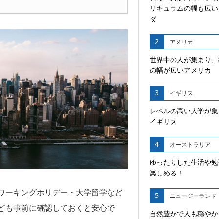
リキュラムの幅も広い
ダ
2
アメリカ
世界中の人が集まり、
の幅が広いアメリカ
3
イギリス
レベルの高い大学が集
イギリス
4
オーストラリア
ゆったりした生活や勉
楽しめる！
ワーキングホリデー・大学留学など
5
ニュージーランド
ども事前に確認しておくと安心で
自然豊かで人も穏やか