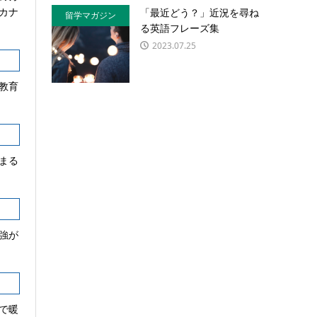
カナ
「最近どう？」近況を尋ね
留学マガジン
る英語フレーズ集
2023.07.25
教育
まる
強が
で暖