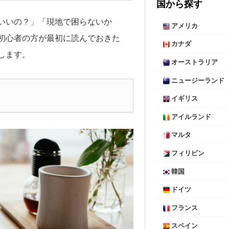
国から探す
いいの？」「現地で困らないか
アメリカ
初心者の方が最初に読んでおきた
カナダ
します。
オーストラリア
ニュージーランド
イギリス
アイルランド
マルタ
フィリピン
韓国
ドイツ
フランス
スペイン