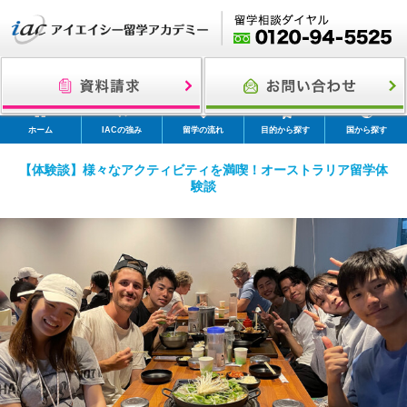
ホーム
IACの強み
留学の流れ
目的から探す
国から探す
【体験談】様々なアクティビティを満喫！オーストラリア留学体
験談