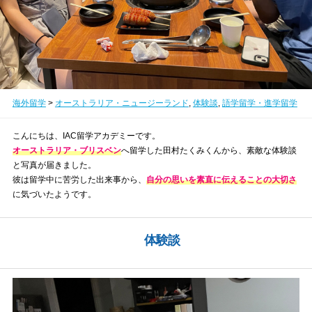
海外留学
>
オーストラリア・ニュージーランド
,
体験談
,
語学留学・進学留学
こんにちは、IAC留学アカデミーです。
オーストラリア・ブリスベン
へ留学した田村たくみくんから、素敵な体験談
と写真が届きました。
彼は留学中に苦労した出来事から、
自分の思いを素直に伝えることの大切さ
に気づいたようです。
体験談