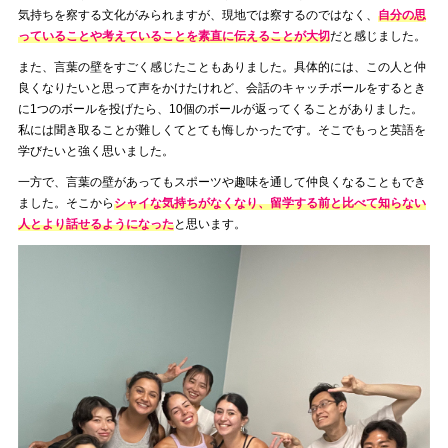
気持ちを察する文化がみられますが、現地では察するのではなく、
自分の思
っていることや考えていることを素直に伝えることが大切
だと感じました。
また、言葉の壁をすごく感じたこともありました。具体的には、この人と仲
良くなりたいと思って声をかけたけれど、会話のキャッチボールをするとき
に1つのボールを投げたら、10個のボールが返ってくることがありました。
私には聞き取ることが難しくてとても悔しかったです。そこでもっと英語を
学びたいと強く思いました。
一方で、言葉の壁があってもスポーツや趣味を通して仲良くなることもでき
ました。そこから
シャイな気持ちがなくなり、留学する前と比べて知らない
人とより話せるようになった
と思います。