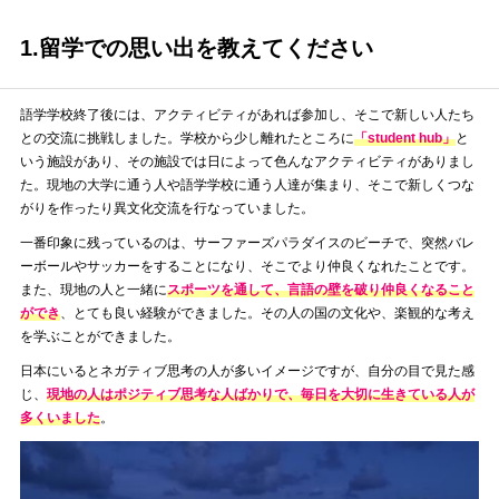
1.留学での思い出を教えてください
語学学校終了後には、アクティビティがあれば参加し、そこで新しい人たち
との交流に挑戦しました。学校から少し離れたところに
「student hub」
と
いう施設があり、その施設では日によって色んなアクティビティがありまし
た。現地の大学に通う人や語学学校に通う人達が集まり、そこで新しくつな
がりを作ったり異文化交流を行なっていました。
一番印象に残っているのは、サーファーズパラダイスのビーチで、突然バレ
ーボールやサッカーをすることになり、そこでより仲良くなれたことです。
また、現地の人と一緒に
スポーツを通して、言語の壁を破り仲良くなること
ができ
、とても良い経験ができました。その人の国の文化や、楽観的な考え
を学ぶことができました。
日本にいるとネガティブ思考の人が多いイメージですが、自分の目で見た感
じ、
現地の人はポジティブ思考な人ばかりで、毎日を大切に生きている人が
多くいました
。