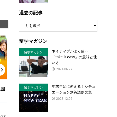
過去の記事
留学マガジン
ネイティブがよく使う
留学マガジン
「take it easy」の意味と使
い方
2024.06.27
年末年始に使える！シチュ
留学マガジン
気国
エーション別英語例文集
2023.12.26
のカ