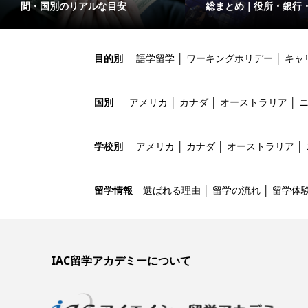
間・国別のリアルな目安
総まとめ｜役所・銀行
目的別
語学留学
│
ワーキングホリデー
│
キャ
国別
アメリカ
│
カナダ
│
オーストラリア
│
学校別
アメリカ
│
カナダ
│
オーストラリア
│
留学情報
選ばれる理由
│
留学の流れ
│
留学体
IAC留学アカデミーについて