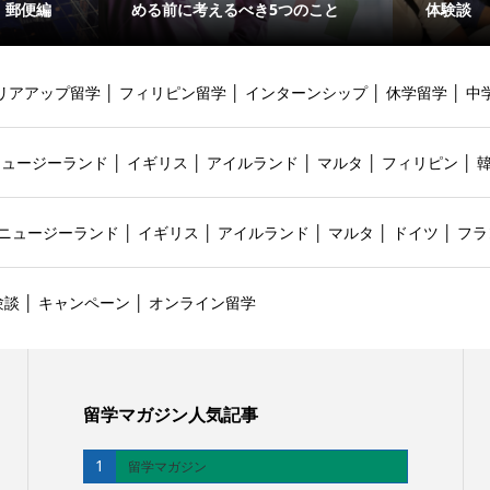
・郵便編
める前に考えるべき5つのこと
体験談
リアアップ留学
│
フィリピン留学
│
インターンシップ
│
休学留学
│
中
ニュージーランド
│
イギリス
│
アイルランド
│
マルタ
│
フィリピン
│
ニュージーランド
│
イギリス
│
アイルランド
│
マルタ
│
ドイツ
│
フラ
験談
│
キャンペーン
│
オンライン留学
留学マガジン人気記事
1
留学マガジン