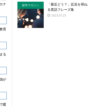
カナ
「最近どう？」近況を尋ね
留学マガジン
る英語フレーズ集
2023.07.25
教育
まる
強が
で暖