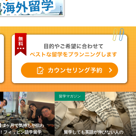
留学マガジン
】2ヶ月で気持ちが伝わ
留学しても英語が伸びない人の
！フィリピン語学留学