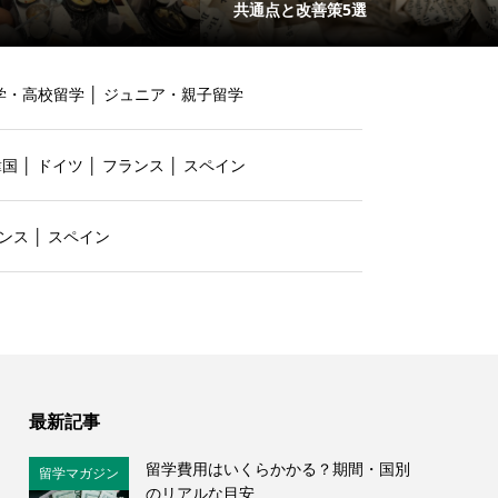
共通点と改善策5選
学・高校留学
│
ジュニア・親子留学
韓国
│
ドイツ
│
フランス
│
スペイン
ンス
│
スペイン
最新記事
留学費用はいくらかかる？期間・国別
留学マガジン
のリアルな目安