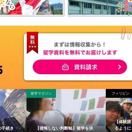
留学マガジン
フィリピン
【体験談
の手続き
【後悔しない判断軸】留学を決
るように