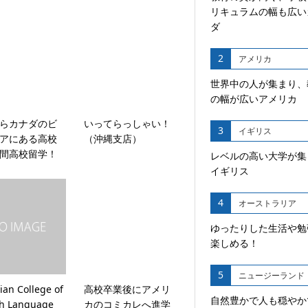
リキュラムの幅も広い
ダ
2
アメリカ
世界中の人が集まり、
の幅が広いアメリカ
らカナダのビ
いってらっしゃい！
3
イギリス
アにある高校
（沖縄支店）
間高校留学！
レベルの高い大学が集
イギリス
4
オーストラリア
ゆったりした生活や勉
楽しめる！
5
ニュージーランド
an College of
高校卒業後にアメリ
自然豊かで人も穏やか
sh Language
カのコミカレへ進学