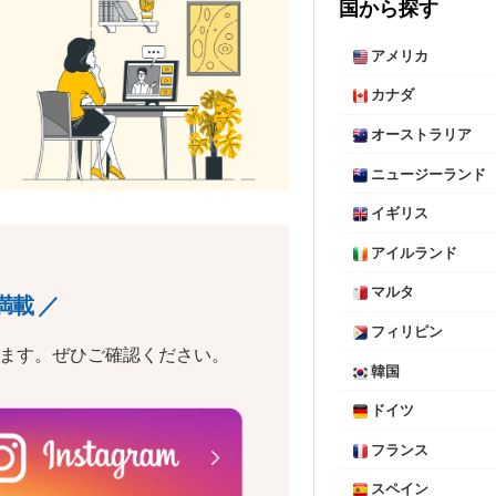
国から探す
アメリカ
カナダ
オーストラリア
ニュージーランド
イギリス
アイルランド
マルタ
満載 ／
フィリピン
います。ぜひご確認ください。
韓国
ドイツ
フランス
スペイン