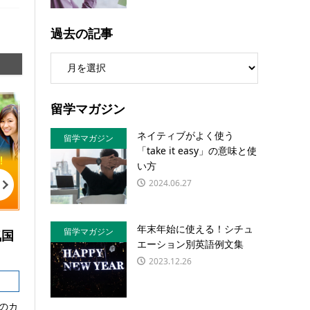
過去の記事
留学マガジン
ネイティブがよく使う
留学マガジン
「take it easy」の意味と使
い方
2024.06.27
年末年始に使える！シチュ
留学マガジン
気国
エーション別英語例文集
2023.12.26
のカ