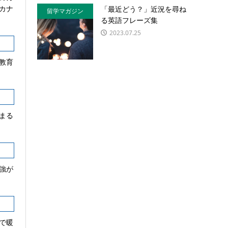
カナ
「最近どう？」近況を尋ね
留学マガジン
る英語フレーズ集
2023.07.25
教育
まる
強が
で暖