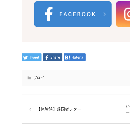
Tweet
Share
Hatena
ブログ
い
【体験談】帰国者レター
ー