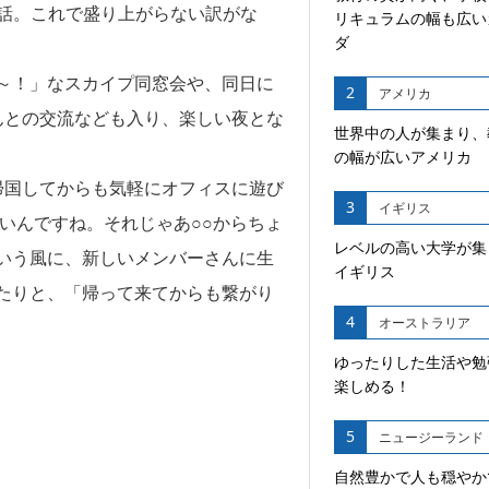
出話。これで盛り上がらない訳がな
リキュラムの幅も広い
ダ
～！」なスカイプ同窓会や、同日に
2
アメリカ
んとの交流なども入り、楽しい夜とな
世界中の人が集まり、
の幅が広いアメリカ
帰国してからも気軽にオフィスに遊び
3
イギリス
いんですね。それじゃあ○○からちょ
レベルの高い大学が集
いう風に、新しいメンバーさんに生
イギリス
たりと、「帰って来てからも繋がり
4
オーストラリア
ゆったりした生活や勉
楽しめる！
5
ニュージーランド
自然豊かで人も穏やか