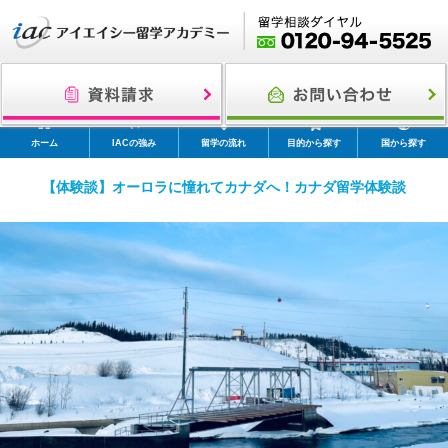
ホーム
IACの強み
留学の流れ
目的から探す
国から探す
【体験談】オーロラに憧れてカナダへ！カナダ留学体験談