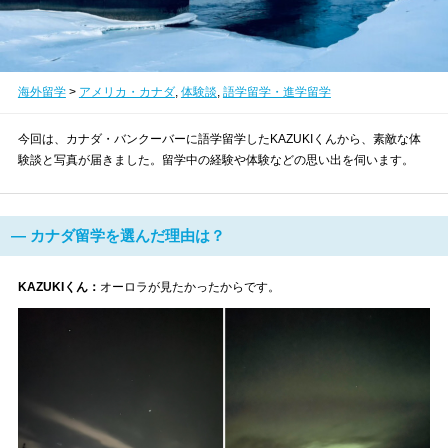
海外留学
>
アメリカ・カナダ
,
体験談
,
語学留学・進学留学
今回は、カナダ・バンクーバーに語学留学したKAZUKIくんから、素敵な体
験談と写真が届きました。留学中の経験や体験などの思い出を伺います。
― カナダ留学を選んだ理由は？
KAZUKIくん：
オーロラが見たかったからです。