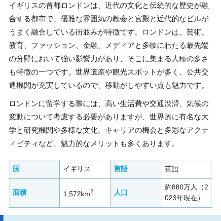
イギリスの首都ロンドンは、近代の文化と伝統的な歴史が融
合する都市で、優雅な雰囲気の教会と宮殿と近代的なビルが
うまく融合している街並みが特徴です。ロンドンは、芸術、
教育、ファッション、金融、メディアと多岐にわたる最先端
の分野において強い影響力があり、そこに集まる人種の多さ
も特徴の一つです。世界遺産や観光スポットが多く、公共交
通機関が充実しているので、移動がしやすい点も魅力です。
ロンドンに留学する際には、高い生活費や交通渋滞、気候の
変動について考慮する必要がありますが、世界的に有名な大
学と研究機関や多様な文化、キャリアの機会と多彩なアクテ
ィビティなど、魅力的なメリットも多くあります。
国
イギリス
言語
英語
約880万人（2
2
面積
人口
1,572km
023年現在）